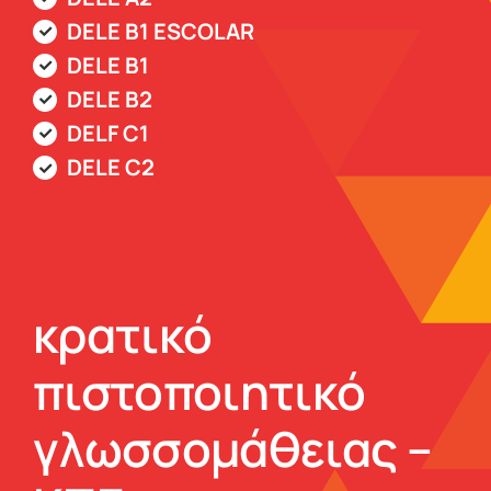
DELE B1 ESCOLAR
DELE B1
DELE B2
DELF C1
DELE C2
κρατικό
πιστοποιητικό
γλωσσομάθειας –