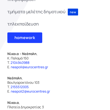
τμήματα μελέτης δημοτικού
new
τηλεκπαίδευση
homework
Νίκαια – Νεάπολη
,
Κ. Παλαμά 150
T.
2104940988
E.
neapoli@eurocentres.gr
Νεάπολη
,
Βουλγαροκτόνου 103
T.
2155512005
E.
neapoli2@eurocentres.gr
Νίκαια
,
Πλατεία Δημοκρατίας 3