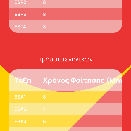
ESP2
8
ESP3
8
ESP4
8
τμήματα ενηλίκων
Τάξη
Χρόνος Φοίτησης (Μήνε
ESA1
8
ESA2
4
ESA3
6