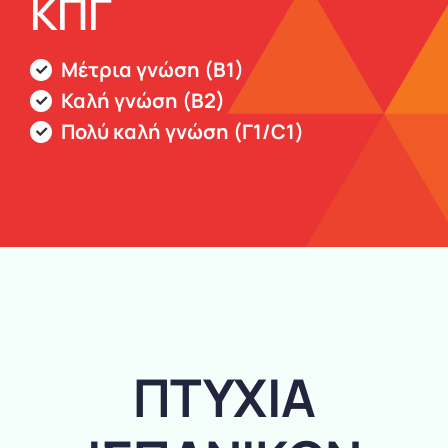
ΚΠΓ
Μέτρια γνώση (Β1)
Καλή γνώση (Β2)
Πολύ καλή γνώση (Γ1/C1)
ΠΤΥΧΙΑ