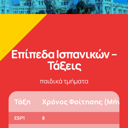
Επίπεδα Ισπανικών
–
Τάξεις
παιδικά τμήματα
Τάξη
Χρόνος Φοίτησης (Μήνε
ESP1
8